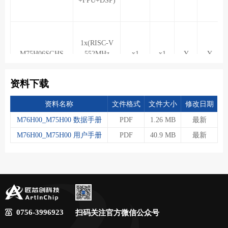
+FPU+DSP)
1x(RISC-V
M75H06SGHS
552MHz
x1
x1
Y
Y
+FPU+DSP)
资料下载
资料名称
文件格式
文件大小
修改日期
M76H00_M75H00 数据手册
PDF
1.26 MB
最新
M76H00_M75H00 用户手册
PDF
40.9 MB
最新
0756-3996923
扫码关注官方微信公众号