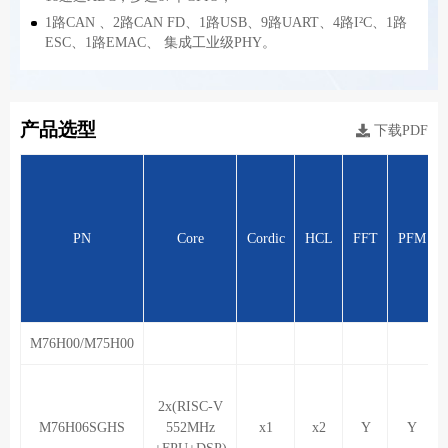
1路CAN 、2路CAN FD、1路USB、9路UART、4路I²C、1路
ESC、1路EMAC、 集成工业级PHY。
产品选型
下载PDF
PN
Core
Cordic
HCL
FFT
PFM
M76H00/M75H00
2x(RISC-V
M76H06SGHS
552MHz
x1
x2
Y
Y