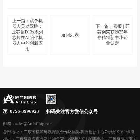
上一篇：赋予机
器人灵动双眸：
下一篇：喜报 | 匠
匠芯创D13x系列
芯创荣获2025年
返回列表
芯片在AI陪伴机
专精特新中小企
器人中的创新应
业认定
用
0756-3996923
扫码关注官方微信公众号
邮箱：sales@ArtInChip.com
总部地址：广东省横琴粤澳深度合作区国际科技创新中心7号楼19层 | 珠海
地址：广东省珠海市高新区华金智汇湾8栋802 | 深圳地址：广东省深圳市宝