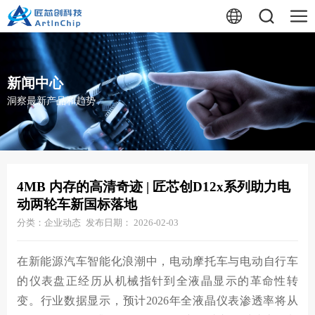
新闻中心
洞察最新产品和趋势
4MB 内存的高清奇迹 | 匠芯创D12x系列助力电
动两轮车新国标落地
分类：企业动态
发布日期： 2026-02-03
在新能源汽车智能化浪潮中，电动摩托车与电动自行车
的仪表盘正经历从机械指针到全液晶显示的革命性转
变。行业数据显示，预计2026年全液晶仪表渗透率将从