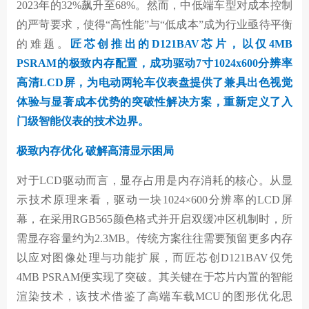
2023年的32%飙升至68%。然而，中低端车型对成本控制
的严苛要求，使得“高性能”与“低成本”成为行业亟待平衡
的难题。
匠芯创推出的D121BAV芯片，以仅4MB
PSRAM的极致内存配置，成功驱动7寸1024x600分辨率
高清LCD屏，为电动两轮车仪表盘提供了兼具出色视觉
体验与显著成本优势的突破性解决方案，重新定义了入
门级智能仪表的技术边界。
极致内存优化 破解高清显示困局
对于LCD驱动而言，显存占用是内存消耗的核心。从显
示技术原理来看，驱动一块1024×600分辨率的LCD屏
幕，在采用RGB565颜色格式并开启双缓冲区机制时，所
需显存容量约为2.3MB。传统方案往往需要预留更多内存
以应对图像处理与功能扩展，而匠芯创D121BAV仅凭
4MB PSRAM便实现了突破。其关键在于芯片内置的智能
渲染技术，该技术借鉴了高端车载MCU的图形优化思