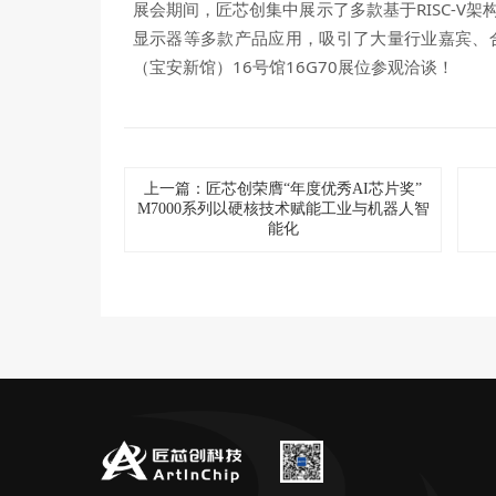
展会期间，匠芯创集中展示了多款基于RISC-V
显示器等多款产品应用，吸引了大量行业嘉宾、
（宝安新馆）16号馆16G70展位参观洽谈！
上一篇：匠芯创荣膺“年度优秀AI芯片奖”
M7000系列以硬核技术赋能工业与机器人智
能化