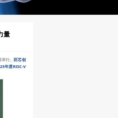
力量
重举行。
匠芯创
年度RISC-V