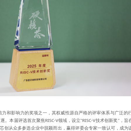
公信力和影响力的奖项之一，其权威性源自严格的评审体系与广泛的
。本届评选首次聚焦RISC-V领域，设立"RISC-V技术创新奖"，
企业。匠芯创从众多参选企业中脱颖而出，赢得评委会专家一致认可，成