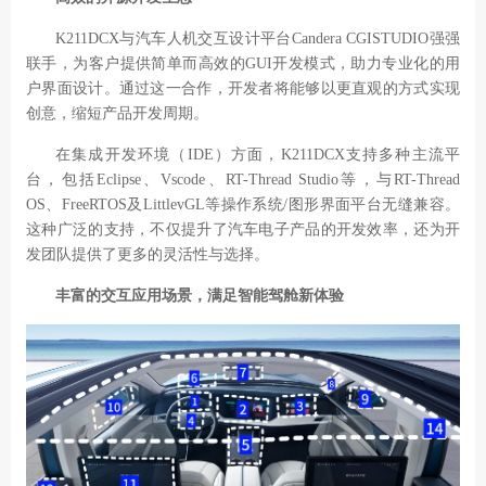
K211DCX
与汽车人机交互设计平台
Candera CGISTUDIO
强强
联手，为客户提供简单而高效的
GUI
开发模式，助力专业化的用
户界面设计。通过这一合作，开发者将能够以更直观的方式实现
创意，缩短产品开发周期。
在集成开发环境（
IDE
）方面，
K211DCX
支持多种主流平
台，包括
Eclipse
、
Vscode
、
RT-Thread Studio
等，与
RT-Thread
OS
、
FreeRTOS
及
LittlevGL
等操作系统
/
图形界面平台无缝兼容。
这种广泛的支持，不仅提升了汽车电子产品的开发效率，还为开
发团队提供了更多的灵活性与选择。
丰富的交互应用场景，满足智能驾舱新体验