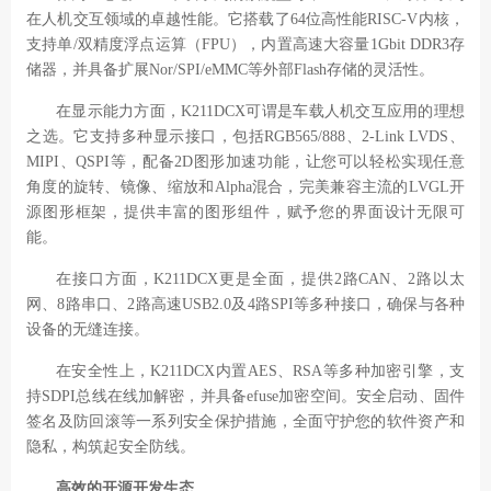
在人机交互领域的卓越性能。它搭载了
64
位高性能
RISC-V
内核，
支持单
/
双精度浮点运算（
FPU
），内置高速大容量
1Gbit DDR3
存
储器，并具备扩展
Nor/SPI/eMMC
等外部
Flash
存储的灵活性。
在显示能力方面，
K211DCX
可谓是车载人机交互应用的理想
之选。它支持多种显示接口，包括
RGB565/888
、
2-Link LVDS
、
MIPI
、
QSPI
等，配备
2D
图形加速功能，让您可以轻松实现任意
角度的旋转、镜像、缩放和
Alpha
混合，完美兼容主流的
LVGL
开
源图形框架，提供丰富的图形组件，赋予您的界面设计无限可
能。
在接口方面，
K211DCX
更是全面，提供
2
路
CAN
、
2
路以太
网、
8
路串口、
2
路高速
USB2.0
及
4
路
SPI
等多种接口，确保与各种
设备的无缝连接。
在安全性上，
K211DCX
内置
AES
、
RSA
等多种加密引擎，支
持
SDPI
总线在线加解密，并具备
efuse
加密空间。安全启动、固件
签名及防回滚等一系列安全保护措施，全面守护您的软件资产和
隐私，构筑起安全防线。
高效的开源开发生态