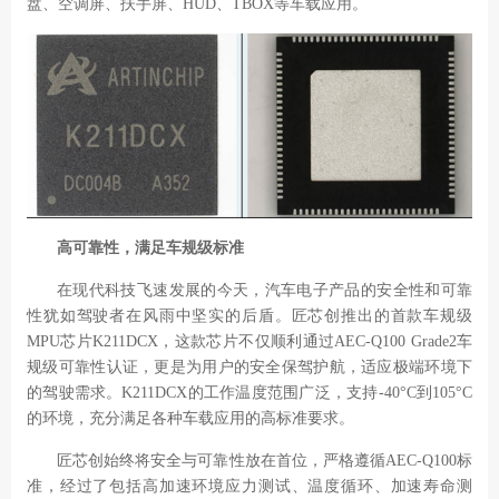
盘、空调屏、扶手屏、HUD、TBOX等车载应用。
高可靠性，满足车规级标准
在现代科技飞速发展的今天，汽车电子产品的安全性和可靠
性犹如驾驶者在风雨中坚实的后盾。匠芯创推出的首款车规级
MPU
芯片
K211DCX
，这款芯片不仅顺利通过
AEC-Q100 Grade2
车
规级可靠性认证，更是为用户的安全保驾护航，适应极端环境下
的驾驶需求。
K211DCX
的工作温度范围广泛，支持
-40°C
到
105°C
的环境，充分满足各种车载应用的高标准要求。
匠芯创始终将安全与可靠性放在首位，严格遵循
AEC-Q100
标
准，经过了包括高加速环境应力测试、温度循环、加速寿命测