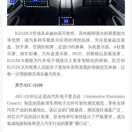
K211DCX
凭借其卓越的高可靠性、高性能和强大的屏显能力
等优势，成为多种车载显示应用的理想选择。无论是液晶仪表
盘、扶手屏、空调控制屏，还是
CMS
屏幕、头枕显示器、
A
柱显
示屏、倒车影像、方向盘显示屏、
HUD
、后视镜以及吸顶屏，
K211DCX
都能为汽车电子领域注入更多智能化的体验。匠芯创
K211DCX
为驾乘人员提供了更加丰富和直观的智能交互体验，让
每一次驾驶都充满乐趣与安全。
关于
AEC-Q100
AEC-Q100
认证是由汽车电子委员会（
Automotive Electronics
Council
）制定的高标准车用电子元件可靠性测试规范，享有全球
汽车产业的权威地位。该认证的门槛极高，测试项目涵盖广泛，
对芯片产品的设计质量、安全性和可靠性提出了严格要求，成为
集成电路制造商进入汽车行业的重要
“
通行证
”
。