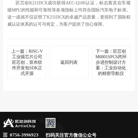
匠芯创
K211DCX
成功获得
AEC-Q100
认证，标志着其在车规
级
MPU
的性能和可靠性等各项指标上均符合国际汽车电子标准。
这一成就不仅证明了
K211DCX
的卓越产品质量，更得到了国际权
威认证体系的认可与肯定，为客户提供了信心保障。
上一篇：RISC-V
下一篇：匠芯创
工业级芯片公司
M6801SPCS闭环
匠芯创，宣布软
返回列表
步进控制设计方
件开发包SDK正
案：工业自动化
式开源
的精密导航仪
0756-3996923
扫码关注官方微信公众号