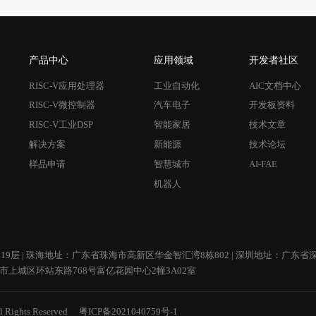
产品中心
应用领域
开发者社区
RISC-V应用处理器
工业自动化
AIC文档中心
RISC-V微控制器
汽车电子
开发板资料
RISC-V工业DSP
智能家居
技术文章
解决方案
新能源
技术论坛
样品申请
智慧城市
AI-FAE
机器人
 | 珠海地址：广东省珠海市高新区华金智汇湾8栋802 | 深圳地址：广东省深
市上城区环站东路768号富亿花园中心2幢3A02室
l Rights Reserved
粤ICP备2021040759号-1